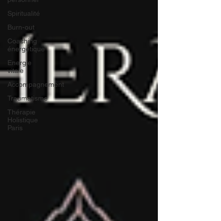
Spiritualité
Burn-out
Coaching
énergétique
Energie
vitale
Accompagnement
Traumatisme
Thérapie
Holistique
Paris