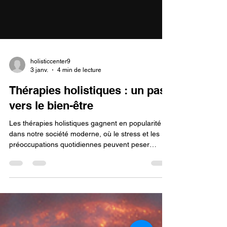
holisticcenter9
3 janv.
4 min de lecture
Thérapies holistiques : un pas
vers le bien-être
Les thérapies holistiques gagnent en popularité
dans notre société moderne, où le stress et les
préoccupations quotidiennes peuvent peser
lourdement sur notre bien-être. Ces approches
alternatives visent à traiter l'individu dans sa
globalité, en prenant en compte le corps, l'esprit et
l'âme. Dans cet article, nous avons voulu explorer