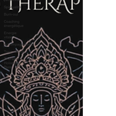
Spiritualité
Burn-out
Coaching
énergétique
Energie
vitale
Accompagnement
Traumatisme
Thérapie
Holistique
Paris